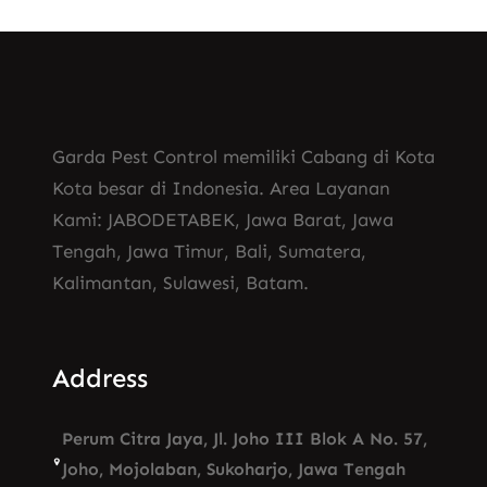
Garda Pest Control memiliki Cabang di Kota
Kota besar di Indonesia. Area Layanan
Kami: JABODETABEK, Jawa Barat, Jawa
Tengah, Jawa Timur, Bali, Sumatera,
Kalimantan, Sulawesi, Batam.
Address
Perum Citra Jaya, Jl. Joho III Blok A No. 57,
Joho, Mojolaban, Sukoharjo, Jawa Tengah