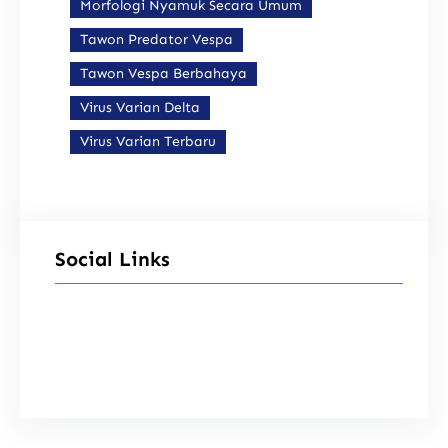
Morfologi Nyamuk Secara Umum
Tawon Predator Vespa
Tawon Vespa Berbahaya
Virus Varian Delta
Virus Varian Terbaru
Social Links
Facebook
Instagram
X
TikTok
YouTube