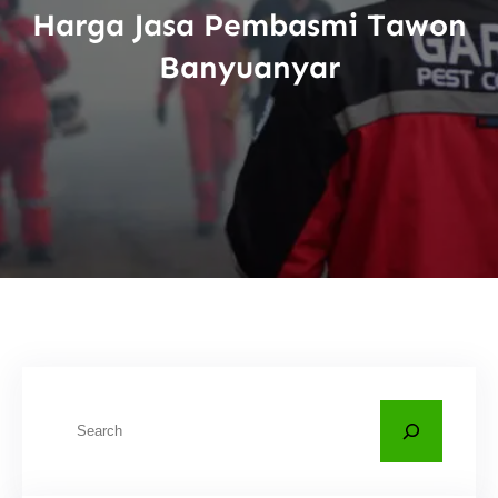
Harga Jasa Pembasmi Tawon
Banyuanyar
C
a
r