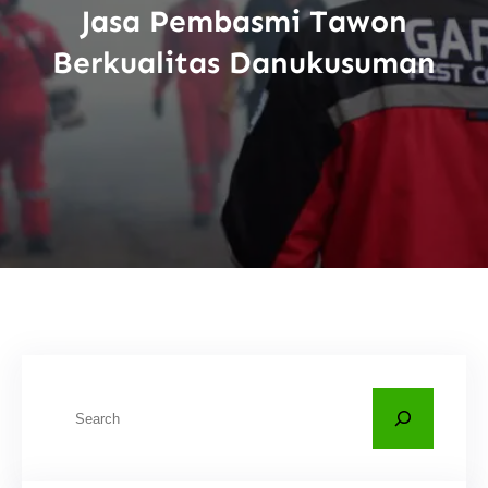
Jasa Pembasmi Tawon
Berkualitas Danukusuman
C
a
r