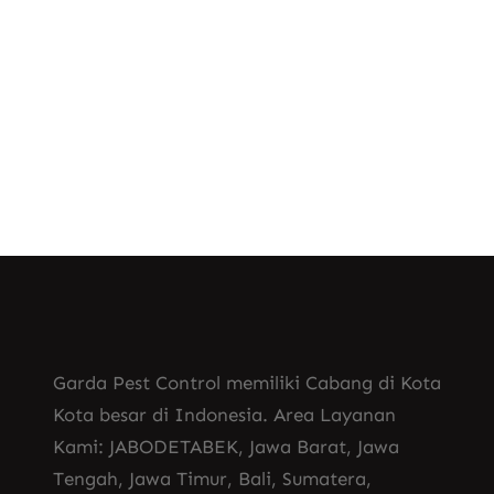
, 
Jasa Pembasmi Tawon Vespa Affinis
, 
Tawon Predator Vespa
Tawon Vespa Berbahaya
Garda Pest Control memiliki Cabang di Kota
Kota besar di Indonesia. Area Layanan
Kami: JABODETABEK, Jawa Barat, Jawa
Tengah, Jawa Timur, Bali, Sumatera,