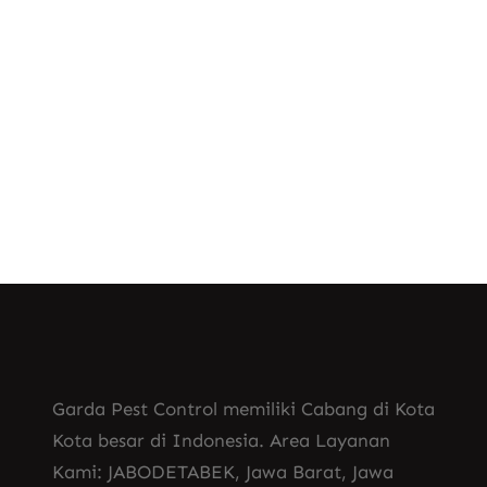
, 
Jasa Pembasmi Tawon di Cikarang
, 
Jasa Pembasmi Tawon Vespa Affinis
, 
Tawon Predator Vespa
Tawon Vespa Berbahaya
Garda Pest Control memiliki Cabang di Kota
Kota besar di Indonesia. Area Layanan
Kami: JABODETABEK, Jawa Barat, Jawa