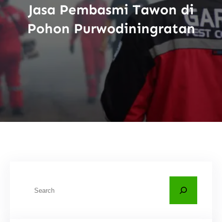
Jasa Pembasmi Tawon di
Pohon Purwodiningratan
C
a
r