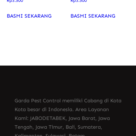
Rp
3.500
Rp
3.500
BASMI SEKARANG
BASMI SEKARANG
Garda Pest Control memiliki Cabang di Kota
Kota besar di Indonesia. Area Layanan
Kami: JABODETABEK, Jawa Barat, Jawa
Tengah, Jawa Timur, Bali, Sumatera,
Kalimantan, Sulawesi, Batam.