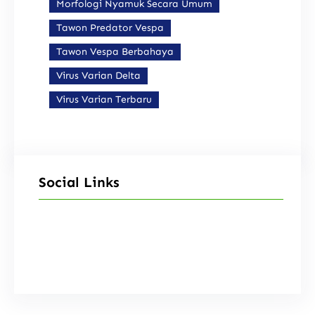
Morfologi Nyamuk Secara Umum
Tawon Predator Vespa
Tawon Vespa Berbahaya
Virus Varian Delta
Virus Varian Terbaru
Social Links
Facebook
Instagram
X
TikTok
YouTube