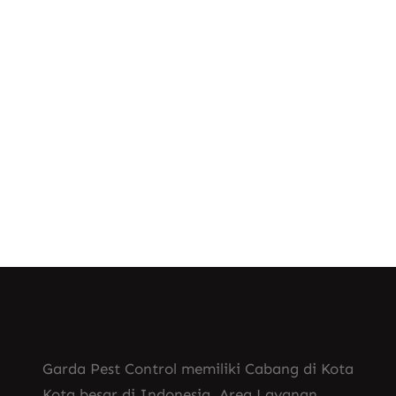
Apalagi di daerah Solo dan sekitarnya,
perkembangbiakan nyamuk bisa sangat
pesat jika tidak ditangani dengan serius.
Jangan khawatir, karena Garda Pest…
Know More
Garda Pest Control memiliki Cabang di Kota
Kota besar di Indonesia. Area Layanan