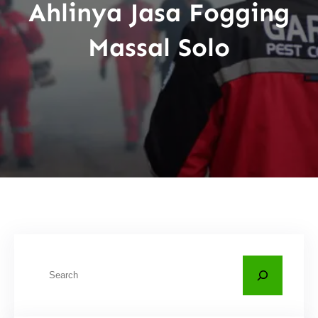
Ahlinya Jasa Fogging
Massal Solo
C
a
r