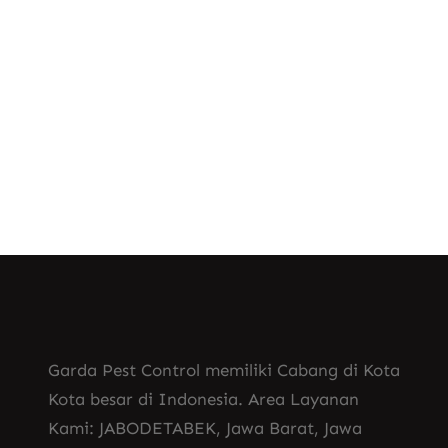
, 
Jasa Pembasmi Tawon di Bandung
, 
Jasa Pembasmi Tawon di Bekasi
, 
Jasa Pembasmi Tawon di Cikarang
Jasa Pembasmi Tawon Vespa Affinis
Garda Pest Control memiliki Cabang di Kota
Kota besar di Indonesia. Area Layanan
Kami: JABODETABEK, Jawa Barat, Jawa