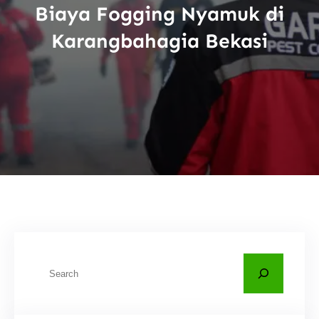
Biaya Fogging Nyamuk di
Karangbahagia Bekasi
C
a
r