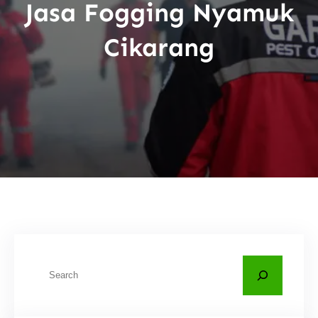
Jasa Fogging Nyamuk
Cikarang
C
a
r