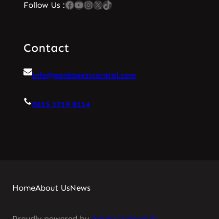
Facebook
YouTube
Instagram
X
TikTok
Follow Us :
Contact
info@gardapestcontrol.com
0815 1719 8114
Home
About Us
News
Proudly powered by
Garda Indonesia