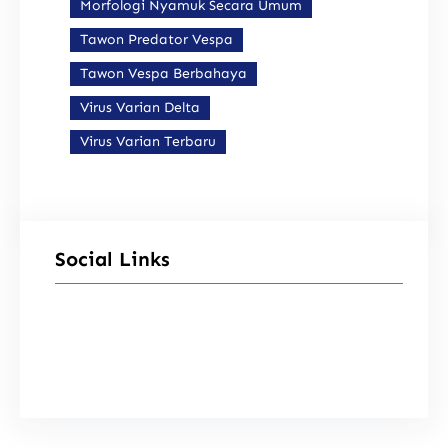
Morfologi Nyamuk Secara Umum
Tawon Predator Vespa
Tawon Vespa Berbahaya
Virus Varian Delta
Virus Varian Terbaru
Social Links
Facebook
Instagram
X
TikTok
YouTube