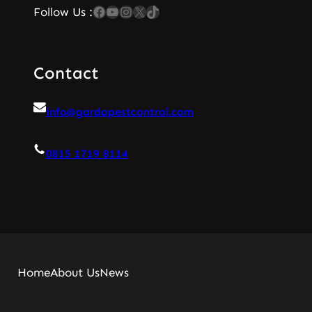
Facebook
YouTube
Instagram
X
TikTok
Follow Us :
Contact
info@gardapestcontrol.com
0815 1719 8114
Home
About Us
News