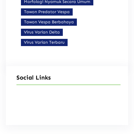
Morfologi Nyamuk Secara Umum
Tawon Predator Vespa
Tawon Vespa Berbahaya
Virus Varian Delta
Virus Varian Terbaru
Social Links
Facebook
Instagram
X
TikTok
YouTube