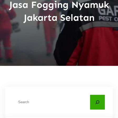
Jasa Fogging Nyamuk
Jakarta Selatan
C
a
r