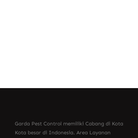
, 
Biaya Jasa Fogging Nyamuk di Sukabumi
, 
Biaya Jasa Fogging Nyamuk di Surabaya
, 
Biaya Jasa Fogging Nyamuk di Tangerang
Biaya Jasa Fogging Nyamuk di Tasikmalaya
, 
Biaya Jasa Fogging Nyamuk di Tegal
Garda Pest Control memiliki Cabang di Kota
Kota besar di Indonesia. Area Layanan