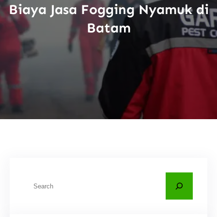
Biaya Jasa Fogging Nyamuk di
Batam
C
a
r