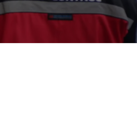
023
0815-1719-8114