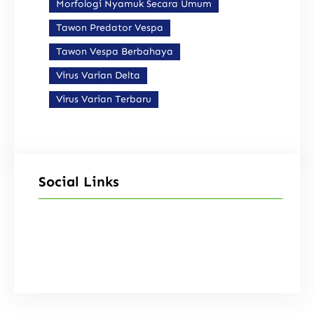
Morfologi Nyamuk Secara Umum
Tawon Predator Vespa
Tawon Vespa Berbahaya
Virus Varian Delta
Virus Varian Terbaru
Social Links
Facebook
Instagram
X
TikTok
YouTube