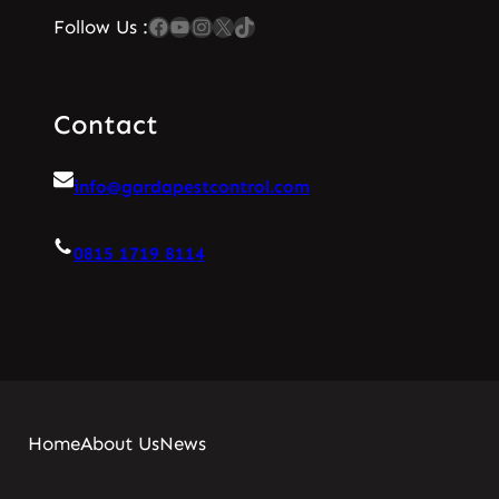
Facebook
YouTube
Instagram
X
TikTok
Follow Us :
Contact
info@gardapestcontrol.com
0815 1719 8114
Home
About Us
News