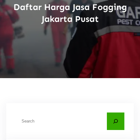
Daftar Harga Jasa Fogging
Jakarta Pusat
C
a
r