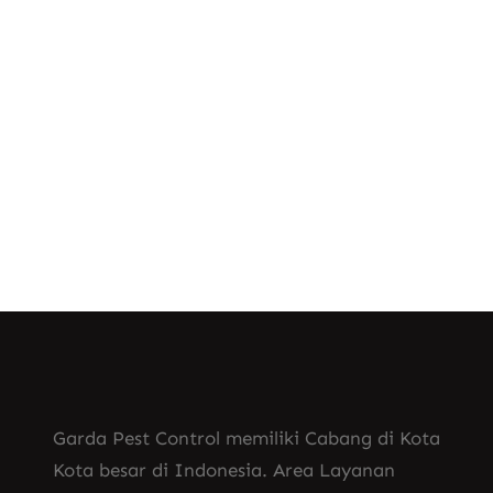
Jasa Fogging Rumah
, 
Jasa Fogging Nyamuk Bandung
, 
Jasa Fogging Nyamuk Lampung
, 
Jasa Fogging Nyamuk Pekanbaru
Jasa Fogging Nyamuk Tasik
Garda Pest Control memiliki Cabang di Kota
Kota besar di Indonesia. Area Layanan