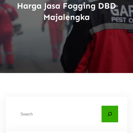
Harga Jasa Fogging DBD
Majalengka
C
a
r