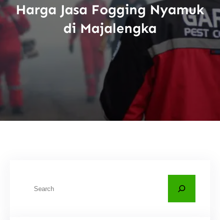
Harga Jasa Fogging Nyamuk
di Majalengka
C
a
r