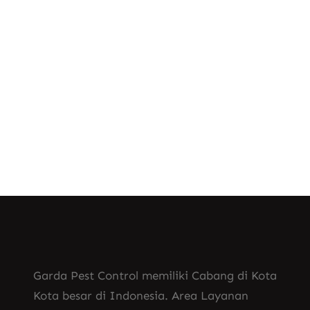
, 
Cara Membuat Fogging Nyamuk Sendiri
, 
Jasa Fogging Nyamuk Cikarang
, 
Jasa Fogging Nyamuk di Kudus
, 
Jasa Fogging Nyamuk Jakarta Utara
Jasa Fogging Nyamuk Tangerang
Garda Pest Control memiliki Cabang di Kota
Kota besar di Indonesia. Area Layanan