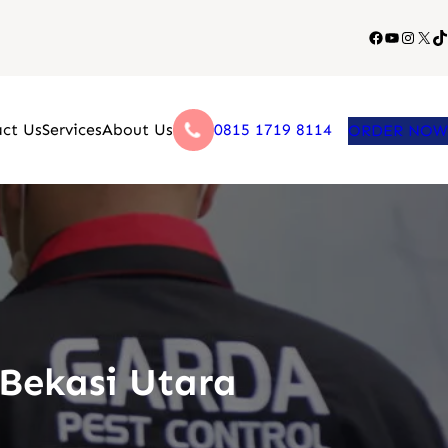
Facebook
YouTub
Insta
X
T
ct Us
Services
About Us
0815 1719 8114
ORDER NOW
Bekasi Utara