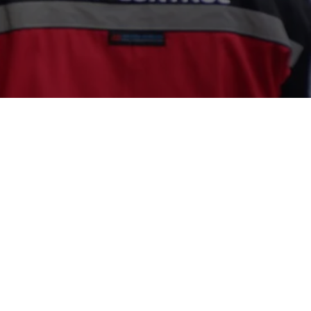
022
0815-1719-8114