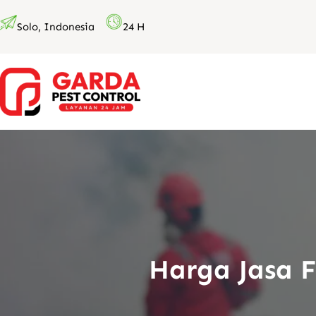
Lewati
Solo, Indonesia
24 H
ke
konten
Harga Jasa 