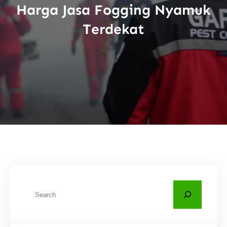
Harga Jasa Fogging Nyamuk
Terdekat
C
a
r