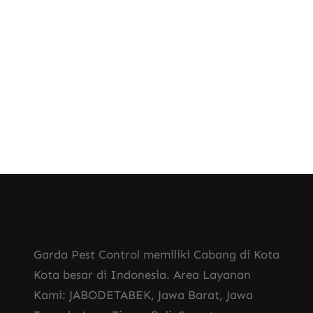
Jasa Fogging Rumah
, 
Jasa Fogging Nyamuk Kendal
, 
Jasa Fogging Nyamuk Malang
Jasa Fogging Nyamuk Manado
Garda Pest Control memiliki Cabang di Kota
Kota besar di Indonesia. Area Layanan
Kami: JABODETABEK, Jawa Barat, Jawa