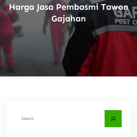
Harga Jasa Pembasmi Tawon
Gajahan
C
a
r