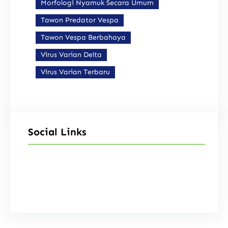
Morfologi Nyamuk Secara Umum
Tawon Predator Vespa
Tawon Vespa Berbahaya
Virus Varian Delta
Virus Varian Terbaru
Social Links
Facebook
Instagram
X
TikTok
YouTube