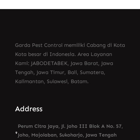
Garda Pest Control memiliki Cabang di Kota
Kota besar di Indonesia. Area Layanan
Kami: JABODETABEK, Jawa Barat, Jawa
Tengah, Jawa Timur, Bali, Sumatera,
Kalimantan, Sulawesi, Batam.
Address
Perum Citra Jaya, Jl. Joho III Blok A No. 57,
Joho, Mojolaban, Sukoharjo, Jawa Tengah