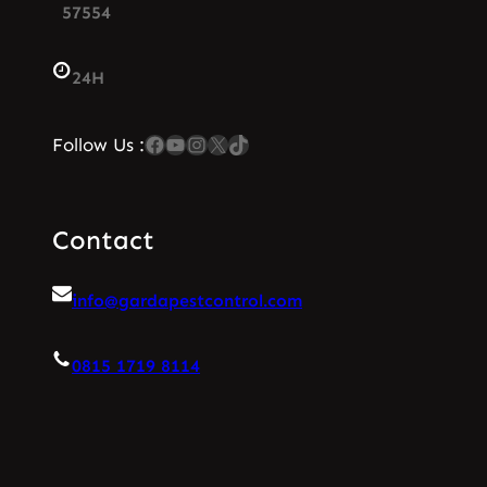
57554
24H
Facebook
YouTube
Instagram
X
TikTok
Follow Us :
Contact
info@gardapestcontrol.com
0815 1719 8114