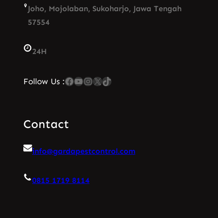
Joho, Mojolaban, Sukoharjo, Jawa Tengah
57554
24H
Facebook
YouTube
Instagram
X
TikTok
Follow Us :
Contact
info@gardapestcontrol.com
0815 1719 8114