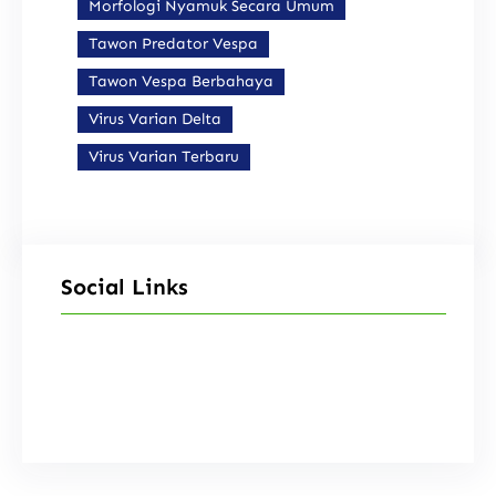
Morfologi Nyamuk Secara Umum
Tawon Predator Vespa
Tawon Vespa Berbahaya
Virus Varian Delta
Virus Varian Terbaru
Social Links
Facebook
Instagram
X
TikTok
YouTube