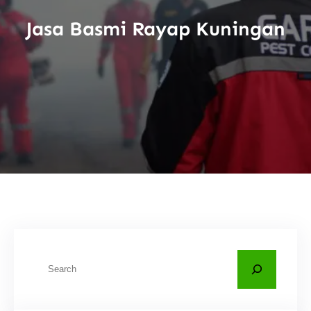
Jasa Basmi Rayap Kuningan
C
a
r