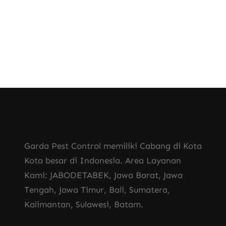
, 
Tawon Predator Vespa
Tawon Vespa Berbahaya
Garda Pest Control memiliki Cabang di Kota
Kota besar di Indonesia. Area Layanan
Kami: JABODETABEK, Jawa Barat, Jawa
Tengah, Jawa Timur, Bali, Sumatera,
Kalimantan, Sulawesi, Batam.