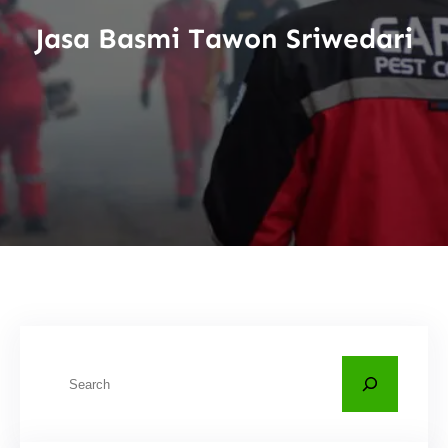
Jasa Basmi Tawon Sriwedari
C
a
r