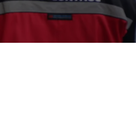
a Fogging Disinfektan, Jasa Fogging
,
Pest Control Jogja