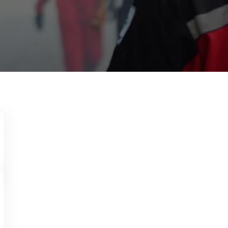
Garda Pest Control Solo
19 Juni 2022
HP:
085747890221 Jasa Disinfektan di Jogja, Jas
Disinfektan Terdekat, Jasa Fogging Disinfektan