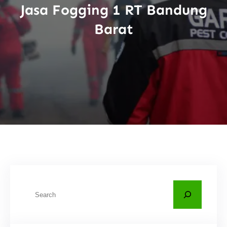
Jasa Fogging 1 RT Bandung
Barat
C
a
r