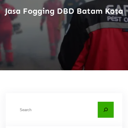
Jasa Fogging DBD Batam Kota
C
a
r