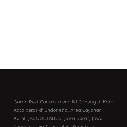
, 
Jasa Fogging Nyamuk DBD
, 
Jasa Fogging Nyamuk Terdekat
Jasa Fogging Rumah
Jasa Fogging Nyamuk Makassar
Garda Pest Control memiliki Cabang di Kota
Kota besar di Indonesia. Area Layanan
Kami: JABODETABEK, Jawa Barat, Jawa
Tengah, Jawa Timur, Bali, Sumatera,