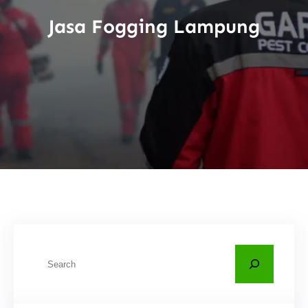
Jasa Fogging Lampung
C
a
r