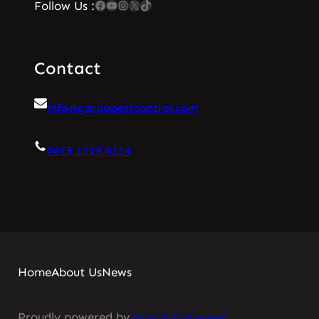
Facebook
YouTube
Instagram
X
TikTok
Follow Us :
Contact
info@gardapestcontrol.com
0815 1719 8114
Home
About Us
News
Proudly powered by
Garda Indonesia