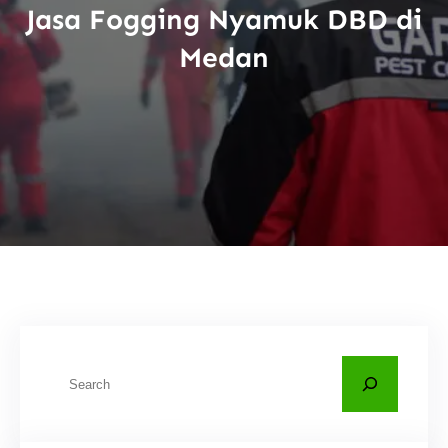
Jasa Fogging Nyamuk DBD di
Medan
C
a
r