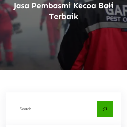
Jasa Pembasmi Kecoa Bali
Terbaik
C
a
r