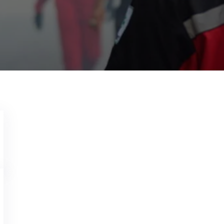
Garda Pest Control Solo
26 Mei 2021
Jasa Pembasmi Lalat di Band