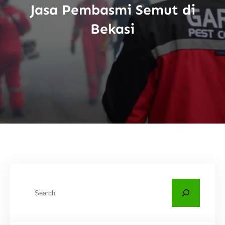
Jasa Pembasmi Semut di
Bekasi
C
a
r