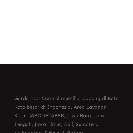
, 
Jasa Pembasmi Semut Pekanbaru
, 
Jasa Pembasmi Semut Semarang
Jasa Pembasmi Semut Solo
Garda Pest Control memiliki Cabang di Kota
Kota besar di Indonesia. Area Layanan
Kami: JABODETABEK, Jawa Barat, Jawa
Tengah, Jawa Timur, Bali, Sumatera,
Kalimantan, Sulawesi, Batam.