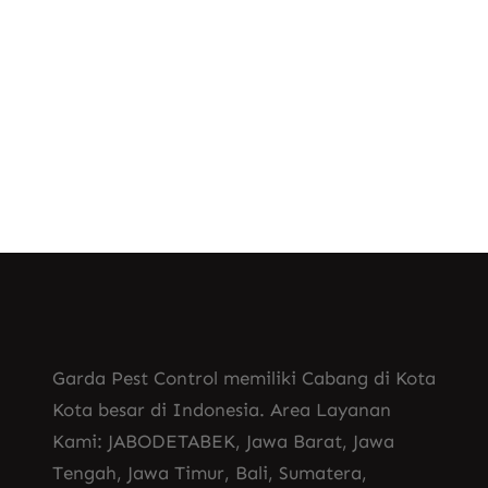
, 
Jasa Pembasmi Tawon Vespa Affinis
, 
Tawon Predator Vespa
Tawon Vespa Berbahaya
Garda Pest Control memiliki Cabang di Kota
Kota besar di Indonesia. Area Layanan
Kami: JABODETABEK, Jawa Barat, Jawa
Tengah, Jawa Timur, Bali, Sumatera,