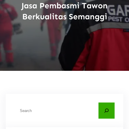
Jasa Pembasmi Tawon
Berkualitas Semanggi
C
a
r