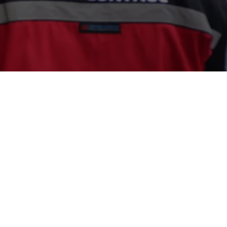
 di Rumah Kepatihan Wetan
,Semprotan
, Jasa Basmi Kutu Kasur Solo, Jasa
smi Kutu Kucing di Kota Solo dll. Ahlinya