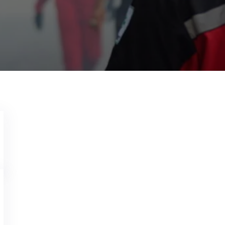
Garda Pest Control Solo
10 April 2022
Hubungi: 081285306700
Jasa Pembasmi Tawon
Pembasmi Tawon Solo, Jasa Fogging Nyamuk Solo
Pembasmi Lalat di Kota Yogyakarta, Jasa Pemba
Garda Pest Control Indonesia
.