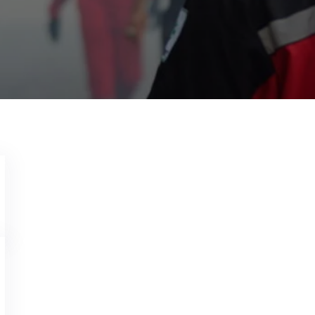
Garda Pest Control Solo
15 Juli 2022
Jasa Pembasmi Tikus di Kediri