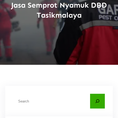
Jasa Semprot Nyamuk DBD
Tasikmalaya
C
a
r