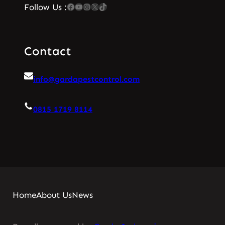
Facebook
YouTube
Instagram
X
TikTok
Follow Us :
Contact
info@gardapestcontrol.com
0815 1719 8114
Home
About Us
News