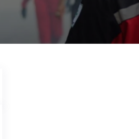
Garda Pest Control Solo
27 Mei 2022
0815-1719