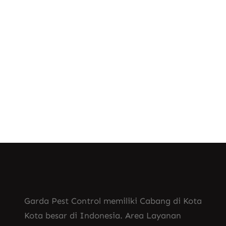
, 
Basmi Nyamuk Secara Alami
, 
Jasa Fogging Nyamuk Depok
, 
Jasa Fogging Nyamuk Kendal
, 
Jasa Fogging Nyamuk Majalengka
Jasa Fogging Nyamuk Makassar
Garda Pest Control memiliki Cabang di Kota
Kota besar di Indonesia. Area Layanan