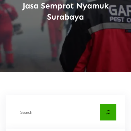
Jasa Semprot Nyamuk
Surabaya
C
a
r