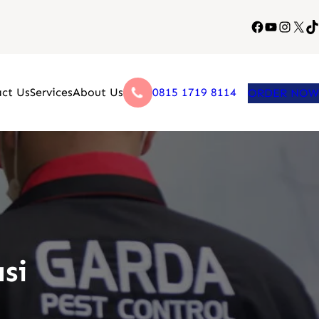
Facebook
YouTube
Instag
X
Ti
ct Us
Services
About Us
0815 1719 8114
ORDER NOW
si