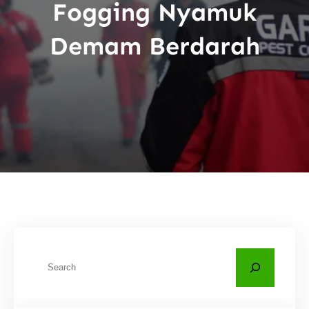
Fogging Nyamuk
Demam Berdarah
C
a
r