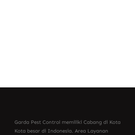
disesabkan oleh gigitan Nyamuk, Lindugi
anda dan keluarga anda dari wabah
tersebut. Gunakan Jasa Fogging
Nyamuk…
Know More
Garda Pest Control memiliki Cabang di Kota
Kota besar di Indonesia. Area Layanan