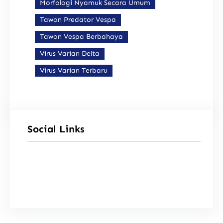
Morfologi Nyamuk Secara Umum
Tawon Predator Vespa
Tawon Vespa Berbahaya
Virus Varian Delta
Virus Varian Terbaru
Social Links
Facebook
Instagram
X
TikTok
YouTube