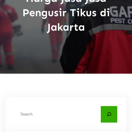
Pengusir Tikus di
Jakarta
C
a
r