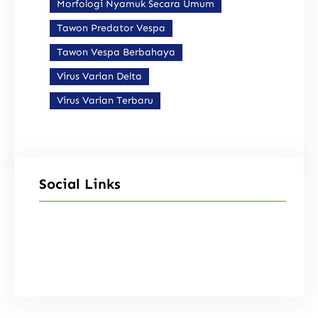
Morfologi Nyamuk Secara Umum
Tawon Predator Vespa
Tawon Vespa Berbahaya
Virus Varian Delta
Virus Varian Terbaru
Social Links
Facebook
Instagram
X
TikTok
YouTube