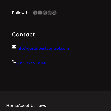
Facebook
YouTube
Instagram
X
TikTok
Follow Us :
Contact
info@gardapestcontrol.com
0815 1719 8114
Home
About Us
News