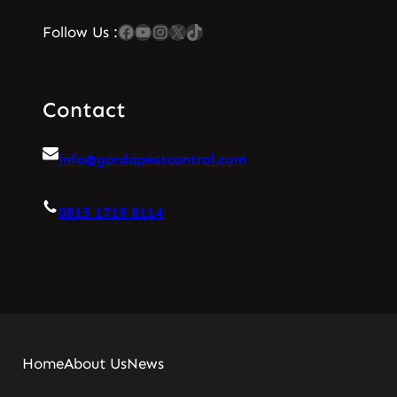
Facebook
YouTube
Instagram
X
TikTok
Follow Us :
Contact
info@gardapestcontrol.com
0815 1719 8114
Home
About Us
News