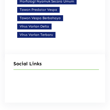
Morfologi Nyamuk Secara Umum
Tawon Predator Vespa
Tawon Vespa Berbahaya
Virus Varian Delta
Virus Varian Terbaru
Social Links
Facebook
Instagram
X
TikTok
YouTube