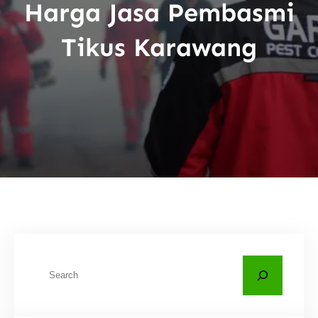
Harga Jasa Pembasmi
Tikus Karawang
C
a
r