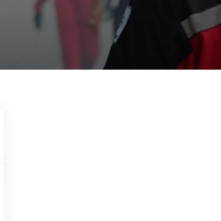
Biaya Jasa Fogging Nyamuk di
Iam Dadang
Apr 25, 2021
Memerlukan Informasi Untuk Biaya Jasa Foggin
Center Garda Pest Control di Nomor 0815-171
Teknisi Profesional dan Tersertifikasi Asppham