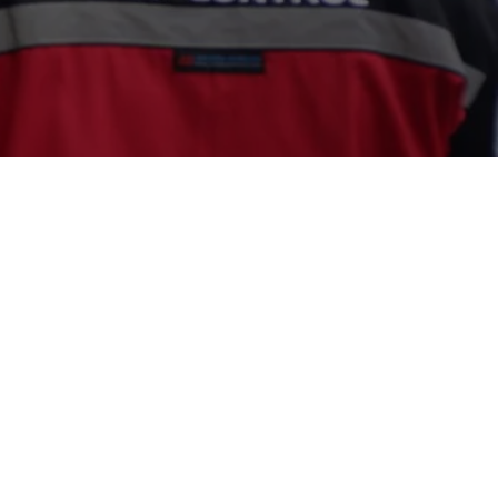
 Tasik
g Nyamuk di Tasik ? Segera Hubungi Call
9-8114 Layanan 24 Jam, Harga Terjangkau
i ( Asosiasi Perusahaan Pengendalian Hama