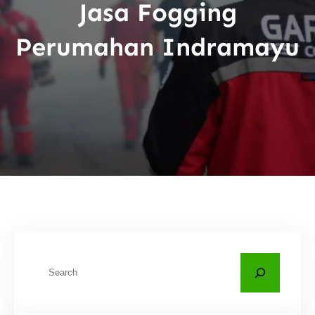
Jasa Fogging
Perumahan Indramayu
C
a
r