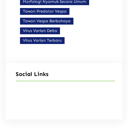
Morfologi Nyamuk Secara Umum
Tawon Predator Vespa
Tawon Vespa Berbahaya
Virus Varian Delta
Virus Varian Terbaru
Social Links
Facebook
Instagram
X
TikTok
YouTube