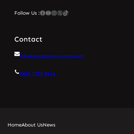
Facebook
YouTube
Instagram
X
TikTok
Follow Us :
Contact
info@gardapestcontrol.com
0815 1719 8114
Home
About Us
News