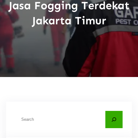
Jasa Fogging Terdekat
Jakarta Timur
C
a
r