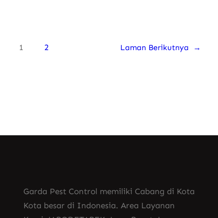
1
2
Laman Berikutnya
→
Garda Pest Control memiliki Cabang di Kota
Kota besar di Indonesia. Area Layanan