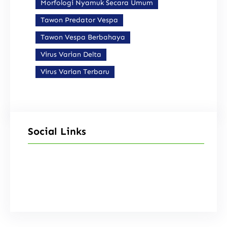
Morfologi Nyamuk Secara Umum
Tawon Predator Vespa
Tawon Vespa Berbahaya
Virus Varian Delta
Virus Varian Terbaru
Social Links
Facebook
Instagram
X
TikTok
YouTube