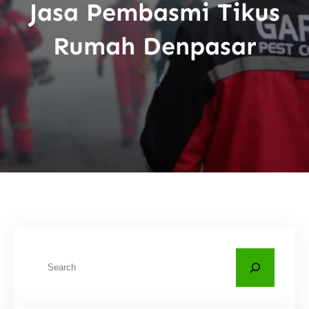
Jasa Pembasmi Tikus
Rumah Denpasar
C
a
r