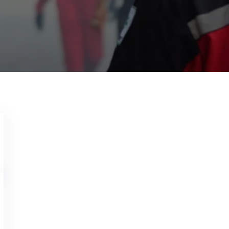
Jasa Fogging Nyamuk Sragen
Garda Pest Control Solo
Apr 3, 2024
Waspada nyamuk penyebab DBD meningkat. Ba
keluarga tercinta Anda dari gigitan nyamuk 
menggunakan Layanan Atau Jasa Fogging Nyamuk