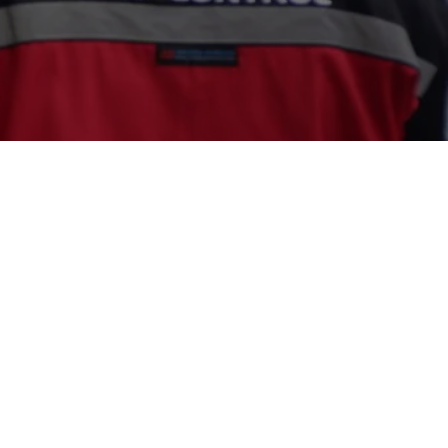
nyak Nyamuk di Tempat Anda?. Lindungi
demam berdarah dengue (DBD) dengan
 Sragen Untuk informasi lebih lanjut,