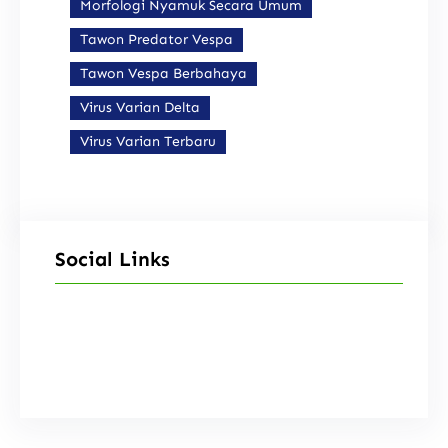
Morfologi Nyamuk Secara Umum
Tawon Predator Vespa
Tawon Vespa Berbahaya
Virus Varian Delta
Virus Varian Terbaru
Social Links
Facebook
Instagram
X
TikTok
YouTube