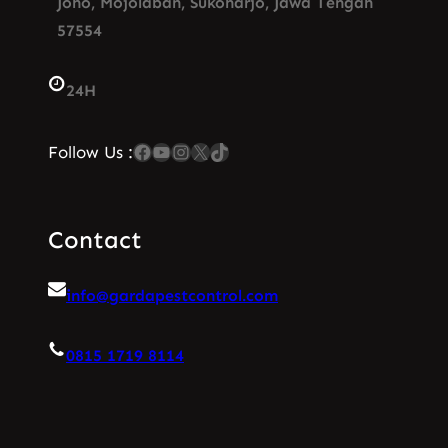
Joho, Mojolaban, Sukoharjo, Jawa Tengah
57554
24H
Facebook
YouTube
Instagram
X
TikTok
Follow Us :
Contact
info@gardapestcontrol.com
0815 1719 8114