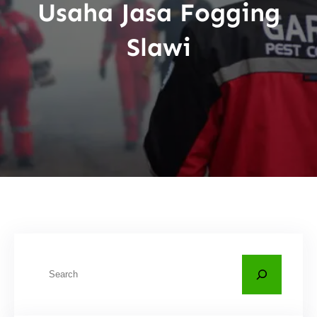
Usaha Jasa Fogging
Slawi
C
a
r