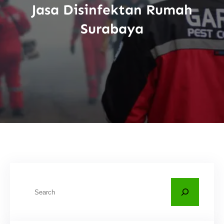
Jasa Disinfektan Rumah
Surabaya
C
a
r