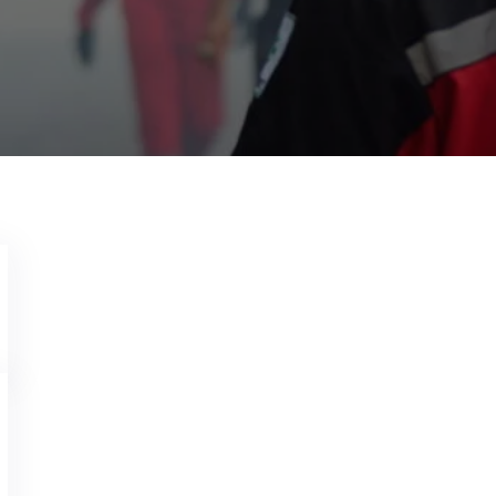
Jasa Disinfektan Rumah Jogja
Garda Pest Control Solo
Jun 7, 2022
Memerlukan Info Untuk Jasa Disinfektan Rumah
Garda Pest Control di 0815-1719-8114 Layanan
Profesional dan Tersertifikasi Assphami, Dapat