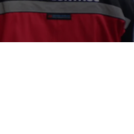
 Jogja ? Segera Hubungi Customer Service
 24 Jam – Harga Terjangkau – Teknisi
kan Promo Diskon 10% atau Free Disinfektan