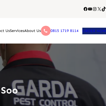
Facebook
YouTube
Instag
X
Ti
ct Us
Services
About Us
0815 1719 8114
ORDER NOW
 Soo