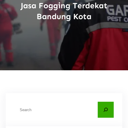
Jasa Fogging Terdekat
Bandung Kota
C
a
r