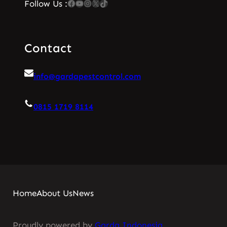
Facebook
YouTube
Instagram
X
TikTok
Follow Us :
Contact
info@gardapestcontrol.com
0815 1719 8114
Home
About Us
News
Proudly powered by
Garda Indonesia