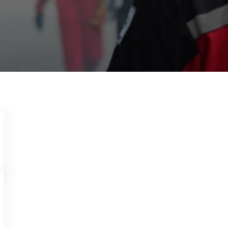
Garda Pest Control Solo
9 Juni 2021
Jasa Pembasmi Lalat di Bekas