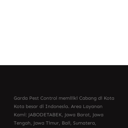
, 
Jasa Pembasmi Lalat di Pekanbaru
, 
Jasa Pembasmi Lalat di Semarang
Jasa Pembasmi Lalat di Solo
Garda Pest Control memiliki Cabang di Kota
Kota besar di Indonesia. Area Layanan
Kami: JABODETABEK, Jawa Barat, Jawa
Tengah, Jawa Timur, Bali, Sumatera,