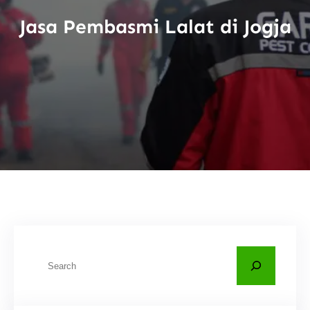
Jasa Pembasmi Lalat di Jogja
C
a
r